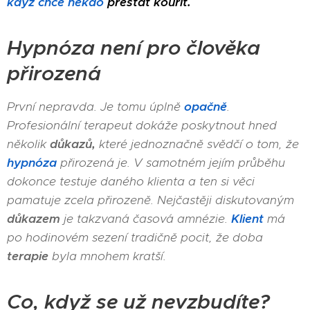
když chce někdo
přestat kouřit.
Hypnóza není pro člověka
přirozená
První nepravda. Je tomu úplně
opačně
.
Profesionální terapeut dokáže poskytnout hned
několik
důkazů,
které jednoznačně svědčí o tom, že
hypnóza
přirozená je. V samotném jejím průběhu
dokonce testuje daného klienta a ten si věci
pamatuje zcela přirozeně. Nejčastěji diskutovaným
důkazem
je takzvaná časová amnézie.
Klient
má
po hodinovém sezení tradičně pocit, že doba
terapie
byla mnohem kratší.
Co, když se už nevzbudíte?