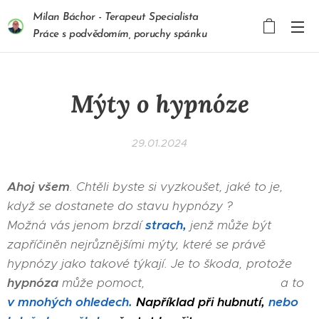
Milan Báchor - Terapeut Specialista
Práce s podvědomím, poruchy spánku
Mýty o hypnóze
29.01.2024
Ahoj všem
. Chtěli byste si vyzkoušet, jaké to je,
když se dostanete do stavu hypnózy ?
Možná vás jenom brzdí
strach,
jenž může být
zapříčiněn nejrůznějšími mýty, které se právě
hypnózy jako takové týkají. Je to škoda, protože
hypnóza
může pomoct, a to
v mnohých ohledech.
Například při hubnutí,
nebo