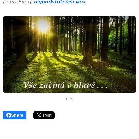
případně ty
nejpodstatnější věci.
Les
Share