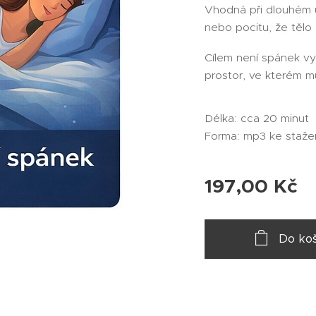
Vhodná při dlouhém 
nebo pocitu, že tělo
Cílem není spánek vyn
prostor, ve kterém mů
Délka: cca 20 minut
Forma: mp3 ke staže
197,00
Kč
Do koš