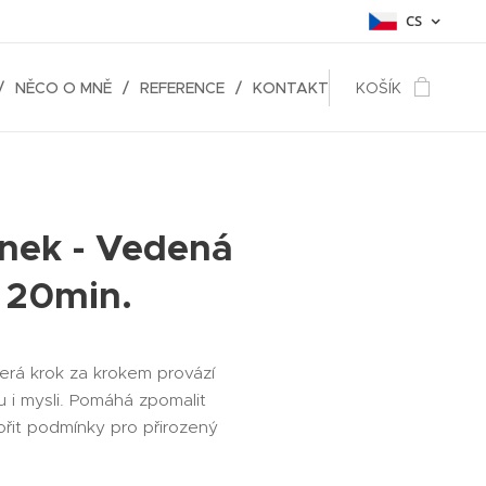
CS
NĚCO O MNĚ
REFERENCE
KONTAKT
KOŠÍK
ánek - Vedená
 20min.
erá krok za krokem provází
u i mysli. Pomáhá zpomalit
vořit podmínky pro přirozený