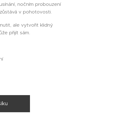
usínání, nočním probouzení
 zůstává v pohotovosti.
utit, ale vytvořit klidný
že přijít sám.
ní
íku